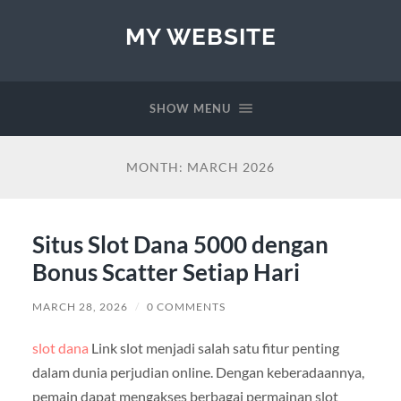
MY WEBSITE
SHOW MENU
MONTH:
MARCH 2026
Situs Slot Dana 5000 dengan
Bonus Scatter Setiap Hari
MARCH 28, 2026
/
0 COMMENTS
slot dana
Link slot menjadi salah satu fitur penting
dalam dunia perjudian online. Dengan keberadaannya,
pemain dapat mengakses berbagai permainan slot